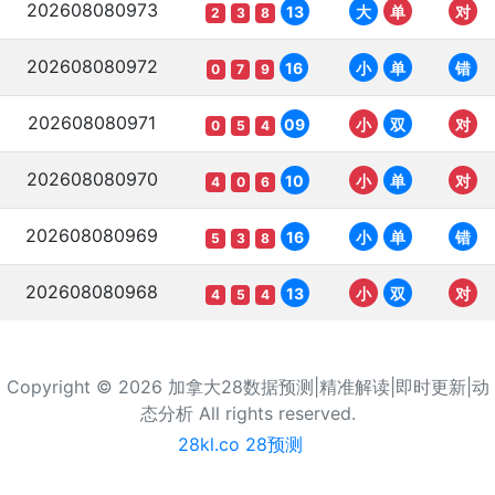
202608080973
13
大
单
对
2
3
8
202608080972
16
小
单
错
0
7
9
202608080971
09
小
双
对
0
5
4
202608080970
10
小
单
对
4
0
6
202608080969
16
小
单
错
5
3
8
202608080968
13
小
双
对
4
5
4
Copyright © 2026 加拿大28数据预测|精准解读|即时更新|动
态分析 All rights reserved.
28kl.co 28预测