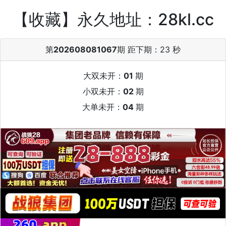
【收藏】永久地址：28kl.cc
第
202608081067
期 距下期：
23 秒
大双未开：
01
期
小双未开：
02
期
大单未开：
04
期