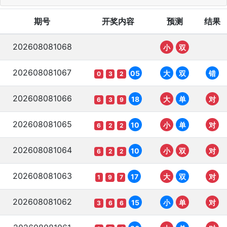
期号
开奖内容
预测
结果
202608081068
小
双
202608081067
05
大
双
错
0
3
2
202608081066
18
大
单
对
6
3
9
202608081065
10
小
单
对
6
2
2
202608081064
10
小
双
对
6
2
2
202608081063
17
大
双
对
1
9
7
202608081062
15
小
单
对
3
6
6