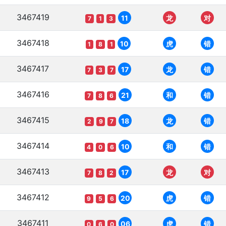
3467419
11
龙
对
7
1
3
3467418
10
虎
错
1
8
1
3467417
17
龙
错
7
3
7
3467416
21
和
错
7
8
6
3467415
18
龙
错
2
9
7
3467414
10
和
错
4
0
6
3467413
17
龙
对
7
8
2
3467412
20
虎
错
9
5
6
3467411
06
虎
错
0
6
0