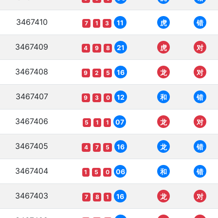
3467410
11
虎
错
7
1
3
3467409
21
虎
对
4
9
8
3467408
16
龙
对
9
2
5
3467407
12
和
错
9
3
0
3467406
07
龙
对
5
1
1
3467405
16
龙
错
4
7
5
3467404
06
和
错
1
5
0
3467403
16
龙
对
7
8
1