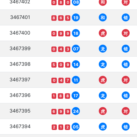
3467402
08
和
对
0
8
0
3467401
19
和
错
8
6
5
3467400
18
虎
对
0
9
9
3467399
07
龙
错
0
4
3
3467398
14
龙
错
5
0
9
3467397
11
虎
对
0
4
7
3467396
17
龙
错
1
8
8
3467395
24
虎
对
6
9
9
3467394
05
虎
错
2
1
2