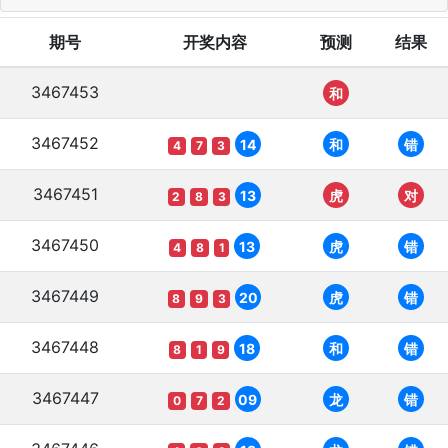
期号
开奖内容
预测
结果
3467453
和
3467452
14
和
错
4
7
3
3467451
13
虎
对
2
8
3
3467450
13
虎
错
4
8
1
3467449
20
虎
错
8
9
3
3467448
18
和
错
8
1
9
3467447
09
龙
错
0
7
2