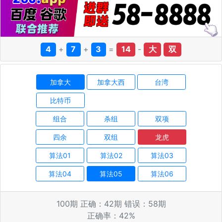
4
+
7
+
3
=
14
-
大
双
加拿大
加拿大西
台湾
比特币
组合
杀组
双项
四余
双组
龙虎
算法01
算法02
算法03
算法04
算法05
算法06
100
期 正确：
42
期 错误：
58
期
正确率：
42
%