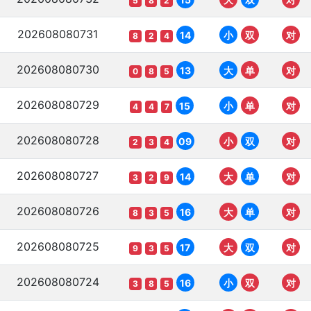
5
8
2
202608080731
14
小
双
对
8
2
4
202608080730
13
大
单
对
0
8
5
202608080729
15
小
单
对
4
4
7
202608080728
09
小
双
对
2
3
4
202608080727
14
大
单
对
3
2
9
202608080726
16
大
单
对
8
3
5
202608080725
17
大
双
对
9
3
5
202608080724
16
小
双
对
3
8
5