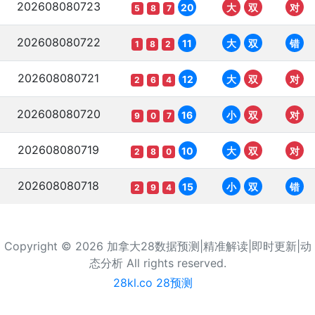
202608080723
20
大
双
对
5
8
7
202608080722
11
大
双
错
1
8
2
202608080721
12
大
双
对
2
6
4
202608080720
16
小
双
对
9
0
7
202608080719
10
大
双
对
2
8
0
202608080718
15
小
双
错
2
9
4
Copyright © 2026 加拿大28数据预测|精准解读|即时更新|动
态分析 All rights reserved.
28kl.co 28预测