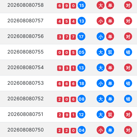
202608080758
15
大
单
对
6
9
0
202608080757
13
小
单
对
4
5
4
202608080756
17
小
单
对
3
7
7
202608080755
05
大
双
错
0
0
5
202608080754
13
大
单
对
9
3
1
202608080753
18
小
单
错
6
6
6
202608080752
08
大
单
错
2
0
6
202608080751
12
大
双
对
2
9
1
202608080750
04
小
单
对
2
2
0