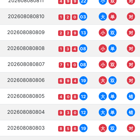
202608080811
22
小
双
对
4
9
9
202608080810
03
大
单
对
1
2
0
202608080809
13
小
双
对
2
2
9
202608080808
08
小
单
对
1
3
4
202608080807
08
小
双
对
7
1
0
202608080806
19
大
双
对
6
9
4
202608080805
12
大
单
错
4
0
8
202608080804
12
大
单
错
9
3
0
202608080803
19
大
双
对
8
5
6