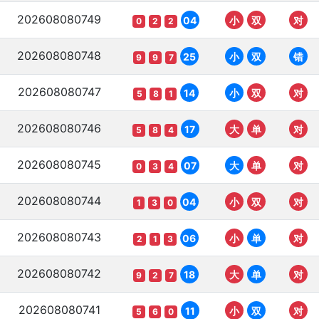
202608080749
04
小
双
对
0
2
2
202608080748
25
小
双
错
9
9
7
202608080747
14
小
双
对
5
8
1
202608080746
17
大
单
对
5
8
4
202608080745
07
大
单
对
0
3
4
202608080744
04
小
双
对
1
3
0
202608080743
06
小
单
对
2
1
3
202608080742
18
大
单
对
9
2
7
202608080741
11
小
双
对
5
6
0