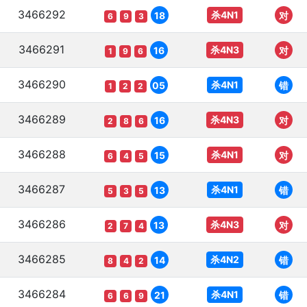
3466292
杀4N1
18
对
6
9
3
3466291
杀4N3
16
对
1
9
6
3466290
杀4N1
05
错
1
2
2
3466289
杀4N3
16
对
2
8
6
3466288
杀4N1
15
对
6
4
5
3466287
杀4N1
13
错
5
3
5
3466286
杀4N3
13
对
2
7
4
3466285
杀4N2
14
错
8
4
2
3466284
杀4N1
21
错
6
6
9