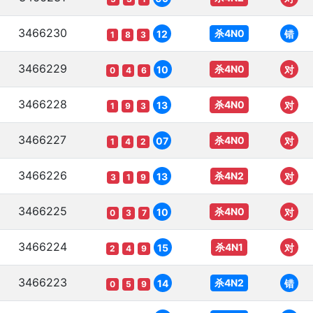
3466230
杀4N0
12
错
1
8
3
3466229
杀4N0
10
对
0
4
6
3466228
杀4N0
13
对
1
9
3
3466227
杀4N0
07
对
1
4
2
3466226
杀4N2
13
对
3
1
9
3466225
杀4N0
10
对
0
3
7
3466224
杀4N1
15
对
2
4
9
3466223
杀4N2
14
错
0
5
9