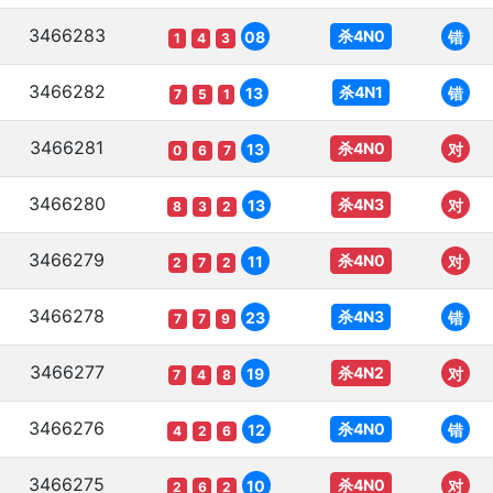
3466283
杀4N0
08
错
1
4
3
3466282
杀4N1
13
错
7
5
1
3466281
杀4N0
13
对
0
6
7
3466280
杀4N3
13
对
8
3
2
3466279
杀4N0
11
对
2
7
2
3466278
杀4N3
23
错
7
7
9
3466277
杀4N2
19
对
7
4
8
3466276
杀4N0
12
错
4
2
6
3466275
杀4N0
10
对
2
6
2